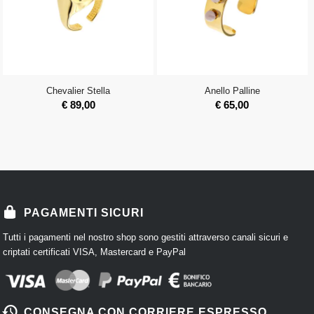
Chevalier Stella
Anello Palline
€
89,00
€
65,00
PAGAMENTI SICURI
Tutti i pagamenti nel nostro shop sono gestiti attraverso canali sicuri e
criptati certificati VISA, Mastercard e PayPal
CONSEGNA CON CORRIERE ESPRESSO