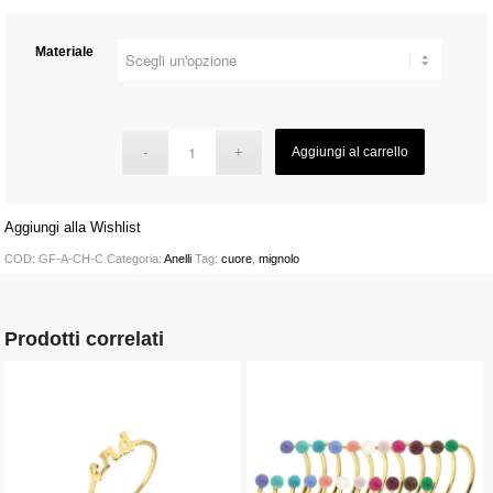
Materiale
Aggiungi al carrello
Aggiungi alla Wishlist
COD:
GF-A-CH-C
Categoria:
Anelli
Tag:
cuore
,
mignolo
Prodotti correlati