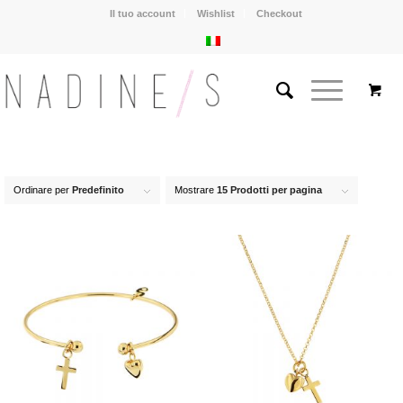
Il tuo account
Wishlist
Checkout
Ordinare per
Predefinito
Mostrare
15 Prodotti per pagina