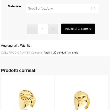
Materiale
Aggiungi al carrello
Aggiungi alla Wishlist
COD:
PROD-GF-A-TST
Categorie:
Anelli
,
I più venduti
Tag:
stella
Prodotti correlati